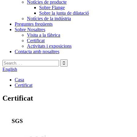
Notícies de producte
Sobre Flange
Sobre la junta de dilatació
Notícies de la indústria
Preguntes freqüents
Sobre Nosaltres
Visita a la fàbrica
Certificat
Activitats i exposicions
Contacta amb nosaltres
English
Casa
Certificat
Certificat
SGS