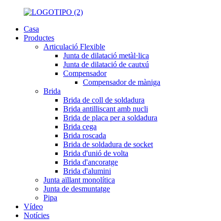
Casa
Productes
Articulació Flexible
Junta de dilatació metàl·lica
Junta de dilatació de cautxú
Compensador
Compensador de màniga
Brida
Brida de coll de soldadura
Brida antilliscant amb nucli
Brida de placa per a soldadura
Brida cega
Brida roscada
Brida de soldadura de socket
Brida d'unió de volta
Brida d'ancoratge
Brida d'alumini
Junta aïllant monolítica
Junta de desmuntatge
Pipa
Vídeo
Notícies