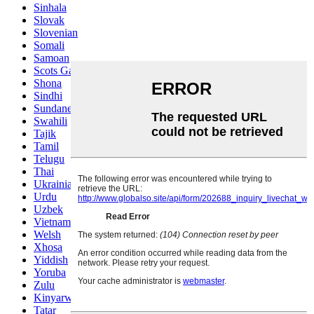
Sinhala
Slovak
Slovenian
Somali
Samoan
Scots Gaelic
Shona
Sindhi
Sundanese
Swahili
Tajik
Tamil
Telugu
Thai
Ukrainian
Urdu
Uzbek
Vietnamese
Welsh
Xhosa
Yiddish
Yoruba
Zulu
Kinyarwanda
Tatar