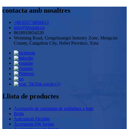
contacta amb nosaltres
+86 0317 6856613
info@hbxinqi.cn
8618910654220
Wenming Road, Gengzhuangzi Industry Zone, Mengcun
County, Cangzhou City, Hebei Province, Xina
Llista de productes
Accessoris de canonada de soldadura a tope
Brida
Articulació Flexible
Accessoris SW forjats