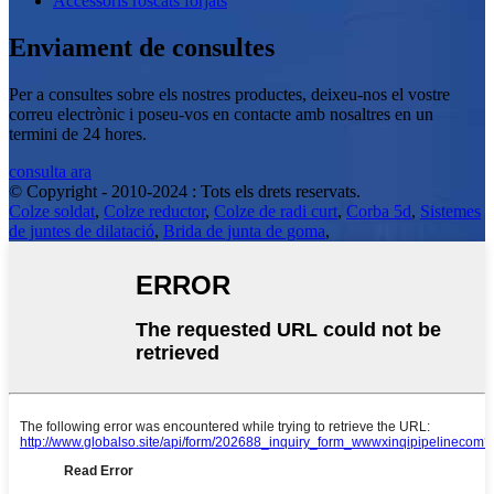
Accessoris roscats forjats
Enviament de consultes
Per a consultes sobre els nostres productes, deixeu-nos el vostre
correu electrònic i poseu-vos en contacte amb nosaltres en un
termini de 24 hores.
consulta ara
© Copyright - 2010-2024 : Tots els drets reservats.
Colze soldat
,
Colze reductor
,
Colze de radi curt
,
Corba 5d
,
Sistemes
de juntes de dilatació
,
Brida de junta de goma
,