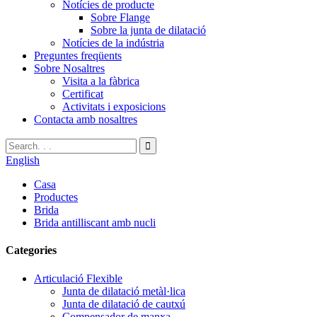
Notícies de producte
Sobre Flange
Sobre la junta de dilatació
Notícies de la indústria
Preguntes freqüents
Sobre Nosaltres
Visita a la fàbrica
Certificat
Activitats i exposicions
Contacta amb nosaltres
English
Casa
Productes
Brida
Brida antilliscant amb nucli
Categories
Articulació Flexible
Junta de dilatació metàl·lica
Junta de dilatació de cautxú
Compensador de manxa