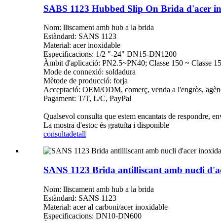
SABS 1123 Hubbed Slip On Brida d'acer in
Nom: lliscament amb hub a la brida
Estàndard: SANS 1123
Material: acer inoxidable
Especificacions: 1/2 "-24" DN15-DN1200
Àmbit d'aplicació: PN2.5~PN40; Classe 150 ~ Classe 1
Mode de connexió: soldadura
Mètode de producció: forja
Acceptació: OEM/ODM, comerç, venda a l'engròs, agènc
Pagament: T/T, L/C, PayPal
Qualsevol consulta que estem encantats de respondre, env
La mostra d'estoc és gratuïta i disponible
consulta
detall
SANS 1123 Brida antilliscant amb nucli d'a
Nom: lliscament amb hub a la brida
Estàndard: SANS 1123
Material: acer al carboni/acer inoxidable
Especificacions: DN10-DN600