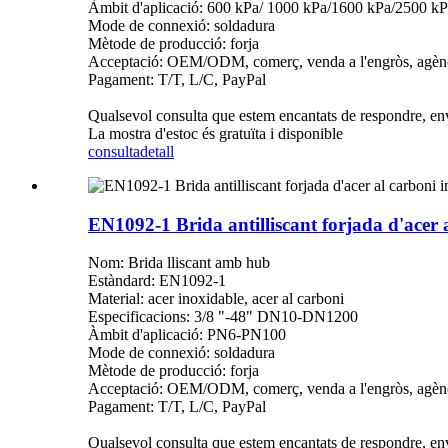
Àmbit d'aplicació: 600 kPa/ 1000 kPa/1600 kPa/2500 k
Mode de connexió: soldadura
Mètode de producció: forja
Acceptació: OEM/ODM, comerç, venda a l'engròs, agènc
Pagament: T/T, L/C, PayPal
Qualsevol consulta que estem encantats de respondre, env
La mostra d'estoc és gratuïta i disponible
consulta
detall
EN1092-1 Brida antilliscant forjada d'acer 
Nom: Brida lliscant amb hub
Estàndard: EN1092-1
Material: acer inoxidable, acer al carboni
Especificacions: 3/8 "-48" DN10-DN1200
Àmbit d'aplicació: PN6-PN100
Mode de connexió: soldadura
Mètode de producció: forja
Acceptació: OEM/ODM, comerç, venda a l'engròs, agènc
Pagament: T/T, L/C, PayPal
Qualsevol consulta que estem encantats de respondre, env