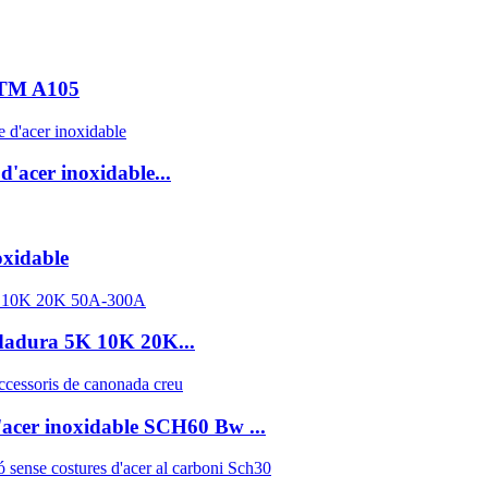
ASTM A105
acer inoxidable...
oxidable
ldadura 5K 10K 20K...
'acer inoxidable SCH60 Bw ...