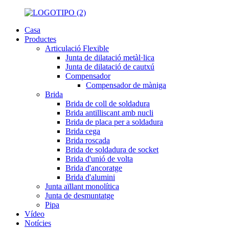
Casa
Productes
Articulació Flexible
Junta de dilatació metàl·lica
Junta de dilatació de cautxú
Compensador
Compensador de màniga
Brida
Brida de coll de soldadura
Brida antilliscant amb nucli
Brida de placa per a soldadura
Brida cega
Brida roscada
Brida de soldadura de socket
Brida d'unió de volta
Brida d'ancoratge
Brida d'alumini
Junta aïllant monolítica
Junta de desmuntatge
Pipa
Vídeo
Notícies