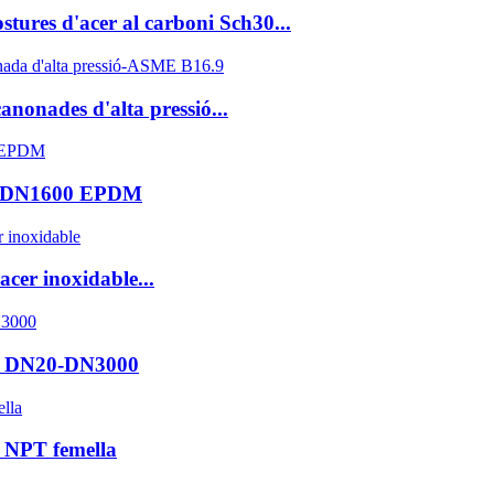
ostures d'acer al carboni Sch30...
anonades d'alta pressió...
N32-DN1600 EPDM
acer inoxidable...
ió DN20-DN3000
 NPT femella