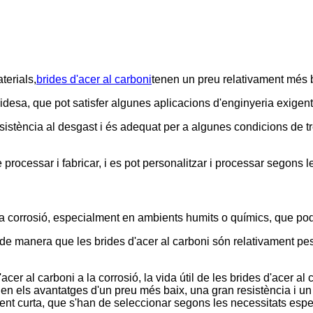
aterials,
brides d'acer al carboni
tenen un preu relativament més b
rigidesa, que pot satisfer algunes aplicacions d'enginyeria exigent
resistència al desgast i és adequat per a algunes condicions de 
processar i fabricar, i es pot personalitzar i processar segons l
 i la corrosió, especialment en ambients humits o químics, que po
ta, de manera que les brides d'acer al carboni són relativament 
'acer al carboni a la corrosió, la vida útil de les brides d'acer al
nen els avantatges d'un preu més baix, una gran resistència i 
ment curta, que s'han de seleccionar segons les necessitats espe