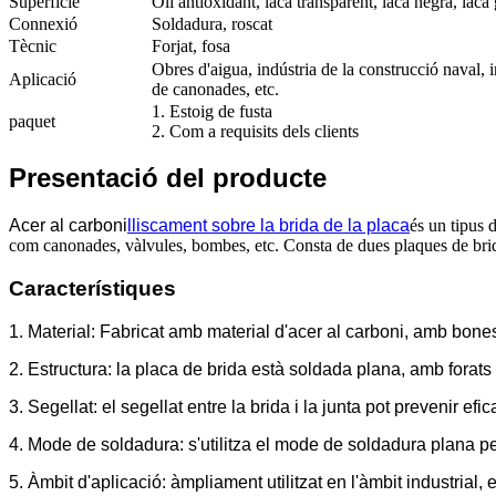
Superfície
Oli antioxidant, laca transparent, laca negra, laca 
Connexió
Soldadura, roscat
Tècnic
Forjat, fosa
Obres d'aigua, indústria de la construcció naval, i
Aplicació
de canonades, etc.
1. Estoig de fusta
paquet
2. Com a requisits dels clients
Presentació del producte
Acer al carboni
lliscament sobre la brida de la placa
és un tipus 
com canonades, vàlvules, bombes, etc. Consta de dues plaques de brida
Característiques
1. Material: Fabricat amb material d'acer al carboni, amb bones
2. Estructura: la placa de brida està soldada plana, amb forats i
3. Segellat: el segellat entre la brida i la junta pot prevenir efi
4. Mode de soldadura: s'utilitza el mode de soldadura plana p
5. Àmbit d'aplicació: àmpliament utilitzat en l'àmbit industrial,