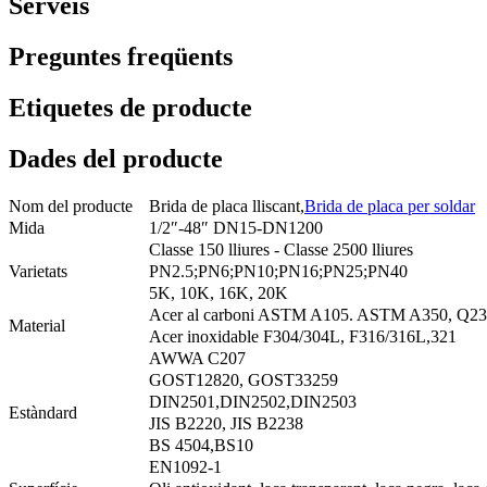
Serveis
Preguntes freqüents
Etiquetes de producte
Dades del producte
Nom del producte
Brida de placa lliscant,
Brida de placa per soldar
Mida
1/2″-48″ DN15-DN1200
Classe 150 lliures - Classe 2500 lliures
Varietats
PN2.5;PN6;PN10;PN16;PN25;PN40
5K, 10K, 16K, 20K
Acer al carboni ASTM A105. ASTM A350, Q2
Material
Acer inoxidable F304/304L, F316/316L,321
AWWA C207
GOST12820, GOST33259
DIN2501,DIN2502,DIN2503
Estàndard
JIS B2220, JIS B2238
BS 4504,BS10
EN1092-1