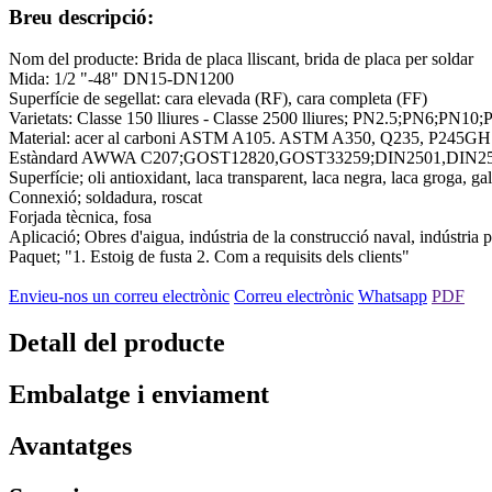
Breu descripció:
Nom del producte: Brida de placa lliscant, brida de placa per soldar
Mida: 1/2 "-48" DN15-DN1200
Superfície de segellat: cara elevada (RF), cara completa (FF)
Varietats: Classe 150 lliures - Classe 2500 lliures; PN2.5;PN6;P
Material: acer al carboni ASTM A105. ASTM A350, Q235, P245GH
Estàndard AWWA C207;GOST12820,GOST33259;DIN2501,DIN2502
Superfície; oli antioxidant, laca transparent, laca negra, laca groga, gal
Connexió; soldadura, roscat
Forjada tècnica, fosa
Aplicació; Obres d'aigua, indústria de la construcció naval, indústria p
Paquet; "1. Estoig de fusta 2. Com a requisits dels clients"
Envieu-nos un correu electrònic
Correu electrònic
Whatsapp
PDF
Detall del producte
Embalatge i enviament
Avantatges