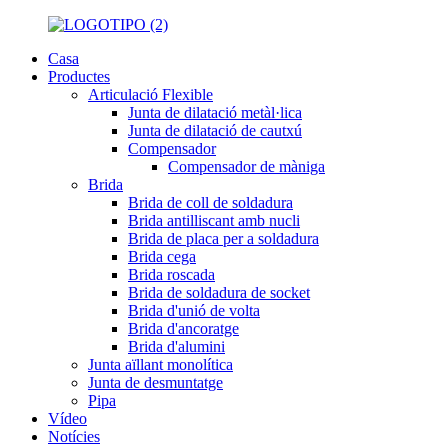
Casa
Productes
Articulació Flexible
Junta de dilatació metàl·lica
Junta de dilatació de cautxú
Compensador
Compensador de màniga
Brida
Brida de coll de soldadura
Brida antilliscant amb nucli
Brida de placa per a soldadura
Brida cega
Brida roscada
Brida de soldadura de socket
Brida d'unió de volta
Brida d'ancoratge
Brida d'alumini
Junta aïllant monolítica
Junta de desmuntatge
Pipa
Vídeo
Notícies