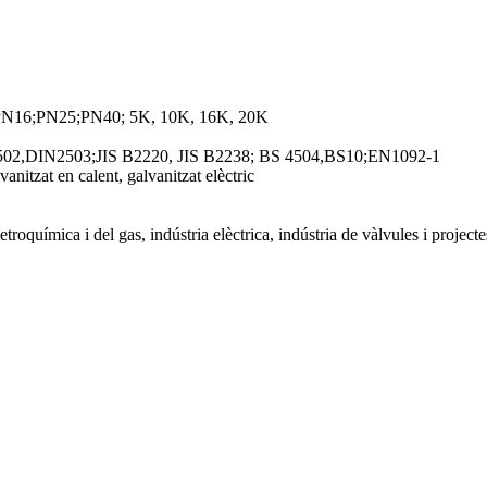
N10;PN16;PN25;PN40; 5K, 10K, 16K, 20K
,DIN2503;JIS B2220, JIS B2238; BS 4504,BS10;EN1092-1
vanitzat en calent, galvanitzat elèctric
etroquímica i del gas, indústria elèctrica, indústria de vàlvules i projec