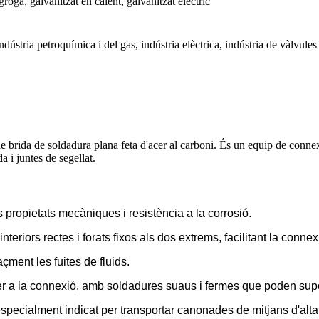
groga, galvanitzat en calent, galvanitzat elèctric
ndústria petroquímica i del gas, indústria elèctrica, indústria de vàlvule
de brida de soldadura plana feta d'acer al carboni. És un equip de connex
 i juntes de segellat.
 propietats mecàniques i resistència a la corrosió.
nteriors rectes i forats fixos als dos extrems, facilitant la conne
caçment les fuites de fluids.
er a la connexió, amb soldadures suaus i fermes que poden supor
 especialment indicat per transportar canonades de mitjans d'alta 