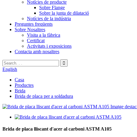
Notícies de producte
Sobre Flange
Sobre la junta de dilatació
Notícies de la indústria
Preguntes freqüents
Sobre Nosaltres
Visita a la fàbrica
Certificat
Activitats i exposicions
Contacta amb nosaltres
English
Casa
Productes
Brida
Brida de placa per a soldadura
Brida de placa lliscant d'acer al carboni ASTM A105