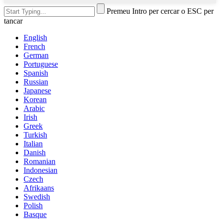
Premeu Intro per cercar o ESC per
tancar
English
French
German
Portuguese
Spanish
Russian
Japanese
Korean
Arabic
Irish
Greek
Turkish
Italian
Danish
Romanian
Indonesian
Czech
Afrikaans
Swedish
Polish
Basque