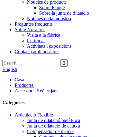
Notícies de producte
Sobre Flange
Sobre la junta de dilatació
Notícies de la indústria
Preguntes freqüents
Sobre Nosaltres
Visita a la fàbrica
Certificat
Activitats i exposicions
Contacta amb nosaltres
English
Casa
Productes
Accessoris SW forjats
Categories
Articulació Flexible
Junta de dilatació metàl·lica
Junta de dilatació de cautxú
Compensador de manxa
Compensador de màniga