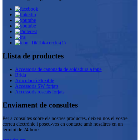
Llista de productes
Accessoris de canonada de soldadura a tope
Brida
Articulació Flexible
Accessoris SW forjats
Accessoris roscats forjats
Enviament de consultes
Per a consultes sobre els nostres productes, deixeu-nos el vostre
correu electrònic i poseu-vos en contacte amb nosaltres en un
termini de 24 hores.