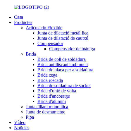
Casa
Productes
Articulació Flexible
Junta de dilatació metàl·lica
Junta de dilatació de cautxú
Compensador
Compensador de màniga
Brida
Brida de coll de soldadura
Brida antilliscant amb nucli
Brida de placa per a soldadura
Brida cega
Brida roscada
Brida de soldadura de socket
Brida d'unió de volta
Brida d'ancoratge
Brida d'alumini
Junta aïllant monolítica
Junta de desmuntatge
Pipa
Vídeo
Notícies