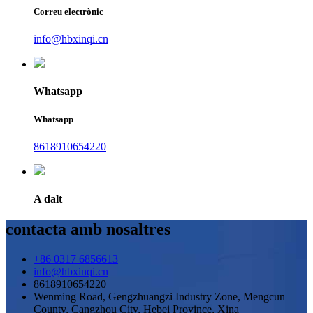
Correu electrònic
info@hbxinqi.cn
Whatsapp
Whatsapp
8618910654220
A dalt
contacta amb nosaltres
+86 0317 6856613
info@hbxinqi.cn
8618910654220
Wenming Road, Gengzhuangzi Industry Zone, Mengcun
County, Cangzhou City, Hebei Province, Xina