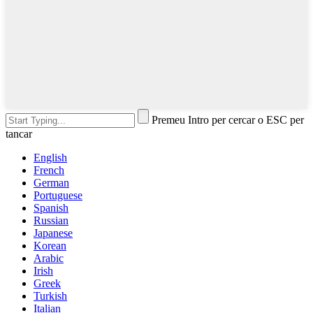
Premeu Intro per cercar o ESC per
tancar
English
French
German
Portuguese
Spanish
Russian
Japanese
Korean
Arabic
Irish
Greek
Turkish
Italian