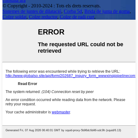
consulta ara
© Copyright - 2010-2024 : Tots els drets reservats.
Sistemes de juntes de dilatació
,
Corba 5d
,
Brida de junta de goma
,
Colze soldat
,
Colze reductor
,
Colze de radi curt
,