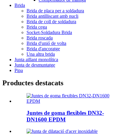
Brida
Brida de placa per a soldadura
Brida antilliscant amb nucli
Brida de coll de soldadura
Brida cega
Socket-Soldadura Brida
Brida roscada
Brida d'unió de volta
Brida d'ancoratge
Una altra brida
Junta aïllant monolítica
Junta de desmuntatge
Pipa
Productes destacats
Juntes de goma flexibles DN32-
DN1600 EPDM