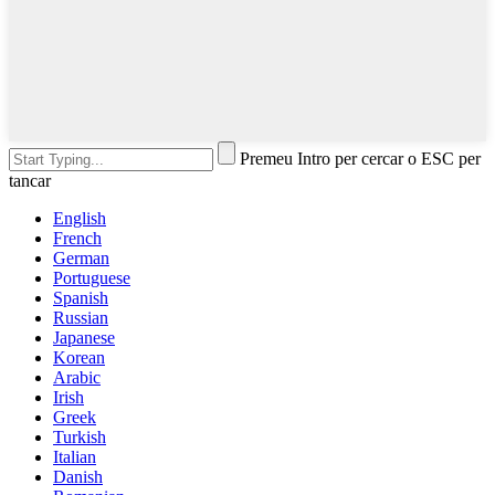
Premeu Intro per cercar o ESC per
tancar
English
French
German
Portuguese
Spanish
Russian
Japanese
Korean
Arabic
Irish
Greek
Turkish
Italian
Danish