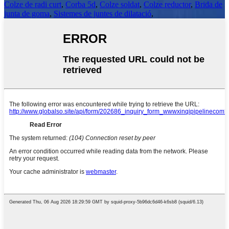
Colze de radi curt
,
Corba 5d
,
Colze soldat
,
Colze reductor
,
Brida de
junta de goma
,
Sistemes de juntes de dilatació
,