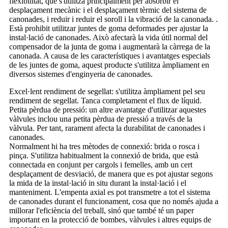
flexibilitat, que s'utilitza principalment per absorbir el
desplaçament mecànic i el desplaçament tèrmic del sistema de
canonades, i reduir i reduir el soroll i la vibració de la canonada. .
Està prohibit utilitzar juntes de goma deformades per ajustar la
instal·lació de canonades. Això afectarà la vida útil normal del
compensador de la junta de goma i augmentarà la càrrega de la
canonada. A causa de les característiques i avantatges especials
de les juntes de goma, aquest producte s'utilitza àmpliament en
diversos sistemes d'enginyeria de canonades.
Excel·lent rendiment de segellat: s'utilitza àmpliament pel seu
rendiment de segellat. Tanca completament el flux de líquid.
Petita pèrdua de pressió: un altre avantatge d'utilitzar aquestes
vàlvules inclou una petita pèrdua de pressió a través de la
vàlvula. Per tant, rarament afecta la durabilitat de canonades i
canonades.
Normalment hi ha tres mètodes de connexió: brida o rosca i
pinça. S'utilitza habitualment la connexió de brida, que està
connectada en conjunt per cargols i femelles, amb un cert
desplaçament de desviació, de manera que es pot ajustar segons
la mida de la instal·lació in situ durant la instal·lació i el
manteniment. L'empenta axial es pot transmetre a tot el sistema
de canonades durant el funcionament, cosa que no només ajuda a
millorar l'eficiència del treball, sinó que també té un paper
important en la protecció de bombes, vàlvules i altres equips de