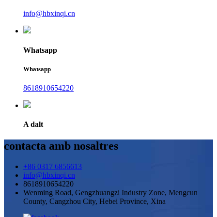
info@hbxinqi.cn
Whatsapp
Whatsapp
8618910654220
A dalt
contacta amb nosaltres
+86 0317 6856613
info@hbxinqi.cn
8618910654220
Wenming Road, Gengzhuangzi Industry Zone, Mengcun
County, Cangzhou City, Hebei Province, Xina