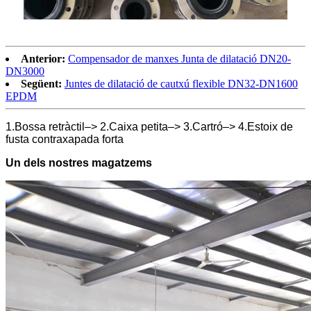
Anterior:
Compensador de manxes Junta de dilatació DN20-
DN3000
Següent:
Juntes de dilatació de cautxú flexible DN32-DN1600
EPDM
1.Bossa retràctil–> 2.Caixa petita–> 3.Cartró–> 4.Estoix de
fusta contraxapada forta
Un dels nostres magatzems