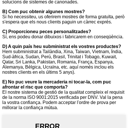
solucions de sistemes de canonades.
B) Com puc obtenir algunes mostres?
Si ho necessiteu, us oferirem mostres de forma gratuïta, però
s'espera que els nous clients paguin un càrrec exprés.
C) Proporcioneu peces personalitzades?
Sí, ens podeu donar dibuixos i fabricarem en conseqüència.
D) A quin país heu subministrat els vostres productes?
Hem subministrat a Tailàndia, Xina, Taiwan, Vietnam, Índia,
Sud-àfrica, Sudan, Perú, Brasil, Trinitat i Tobago, Kuwait,
Qatar, Sri Lanka, Pakistan, Romania, França, Espanya,
Alemanya, Bèlgica, Ucraïna, etc. aquí només inclou els
nostres clients en els últims 5 anys).
E) No puc veure la mercaderia ni tocar-la, com puc
afrontar el risc que comporta?
El nostre sistema de gestió de la qualitat compleix el requisit
de la norma ISO 9001:2015 verificada per DNV. Val la pena
la vostra confiança. Podem acceptar l'ordre de prova per
millorar la confiança mútua.