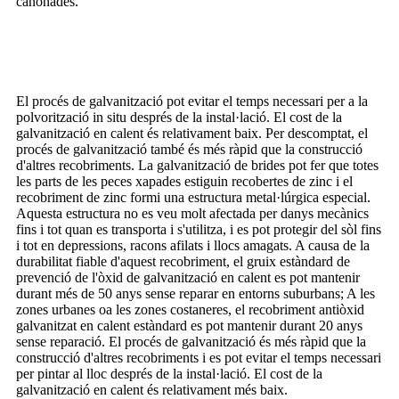
canonades.
Avantatges de la brida galvanitzada de la junta de
dilatació de cautxú
El procés de galvanització pot evitar el temps necessari per a la
polvorització in situ després de la instal·lació. El cost de la
galvanització en calent és relativament baix. Per descomptat, el
procés de galvanització també és més ràpid que la construcció
d'altres recobriments. La galvanització de brides pot fer que totes
les parts de les peces xapades estiguin recobertes de zinc i el
recobriment de zinc formi una estructura metal·lúrgica especial.
Aquesta estructura no es veu molt afectada per danys mecànics
fins i tot quan es transporta i s'utilitza, i es pot protegir del sòl fins
i tot en depressions, racons afilats i llocs amagats. A causa de la
durabilitat fiable d'aquest recobriment, el gruix estàndard de
prevenció de l'òxid de galvanització en calent es pot mantenir
durant més de 50 anys sense reparar en entorns suburbans; A les
zones urbanes oa les zones costaneres, el recobriment antiòxid
galvanitzat en calent estàndard es pot mantenir durant 20 anys
sense reparació. El procés de galvanització és més ràpid que la
construcció d'altres recobriments i es pot evitar el temps necessari
per pintar al lloc després de la instal·lació. El cost de la
galvanització en calent és relativament més baix.