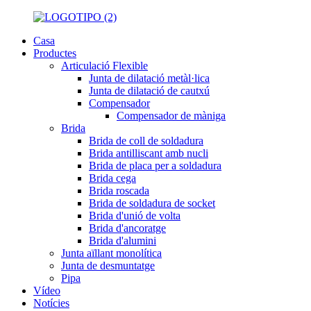
Casa
Productes
Articulació Flexible
Junta de dilatació metàl·lica
Junta de dilatació de cautxú
Compensador
Compensador de màniga
Brida
Brida de coll de soldadura
Brida antilliscant amb nucli
Brida de placa per a soldadura
Brida cega
Brida roscada
Brida de soldadura de socket
Brida d'unió de volta
Brida d'ancoratge
Brida d'alumini
Junta aïllant monolítica
Junta de desmuntatge
Pipa
Vídeo
Notícies