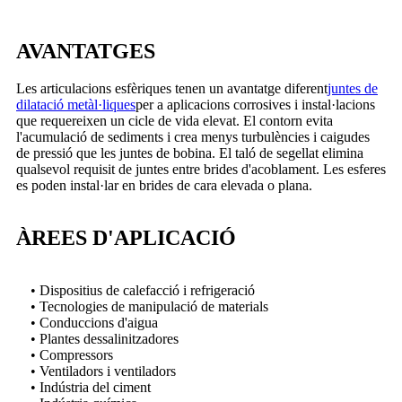
AVANTATGES
Les articulacions esfèriques tenen un avantatge diferent
juntes de
dilatació metàl·liques
per a aplicacions corrosives i instal·lacions
que requereixen un cicle de vida elevat. El contorn evita
l'acumulació de sediments i crea menys turbulències i caigudes
de pressió que les juntes de bobina. El taló de segellat elimina
qualsevol requisit de juntes entre brides d'acoblament. Les esferes
es poden instal·lar en brides de cara elevada o plana.
ÀREES D'APLICACIÓ
• Dispositius de calefacció i refrigeració
• Tecnologies de manipulació de materials
• Conduccions d'aigua
• Plantes dessalinitzadores
• Compressors
• Ventiladors i ventiladors
• Indústria del ciment