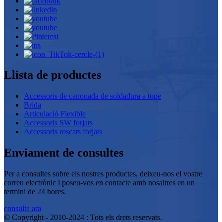
Llista de productes
Accessoris de canonada de soldadura a tope
Brida
Articulació Flexible
Accessoris SW forjats
Accessoris roscats forjats
Enviament de consultes
Per a consultes sobre els nostres productes, deixeu-nos el vostre
correu electrònic i poseu-vos en contacte amb nosaltres en un
termini de 24 hores.
consulta ara
© Copyright - 2010-2024 : Tots els drets reservats.