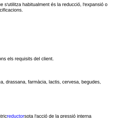
 s'utilitza habitualment és la reducció, l'expansió o
ificacions.
 els requisits del client.
ca, drassana, farmàcia, lactis, cervesa, begudes,
tric
reductor
sota l'acció de la pressió interna