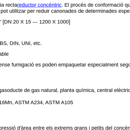
ia recta
reductor concèntric
. El procés de conformació que
 pot utilitzar per reduir canonades de determinades espec
0" [DN 20 X 15 --- 1200 X 1000]
BS, DIN, UNI, etc.
able
a sense fumigació es poden empaquetar especialment segons
gasoducte de gas natural, planta química, central elèctri
0G, 16Mn, ASTM A234, ASTM A105
pressió d'àrea entre els extrems grans i petits del concèn