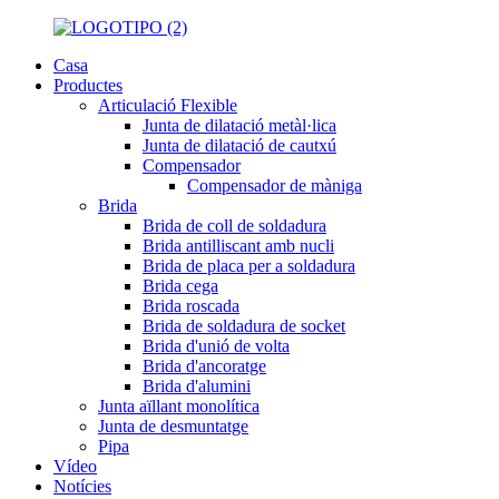
Casa
Productes
Articulació Flexible
Junta de dilatació metàl·lica
Junta de dilatació de cautxú
Compensador
Compensador de màniga
Brida
Brida de coll de soldadura
Brida antilliscant amb nucli
Brida de placa per a soldadura
Brida cega
Brida roscada
Brida de soldadura de socket
Brida d'unió de volta
Brida d'ancoratge
Brida d'alumini
Junta aïllant monolítica
Junta de desmuntatge
Pipa
Vídeo
Notícies