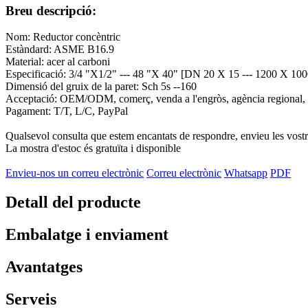
Breu descripció:
Nom: Reductor concèntric
Estàndard: ASME B16.9
Material: acer al carboni
Especificació: 3/4 "X1/2" --- 48 "X 40" [DN 20 X 15 --- 1200 X 100
Dimensió del gruix de la paret: Sch 5s --160
Acceptació: OEM/ODM, comerç, venda a l'engròs, agència regional,
Pagament: T/T, L/C, PayPal
Qualsevol consulta que estem encantats de respondre, envieu les vost
La mostra d'estoc és gratuïta i disponible
Envieu-nos un correu electrònic
Correu electrònic
Whatsapp
PDF
Detall del producte
Embalatge i enviament
Avantatges
Serveis